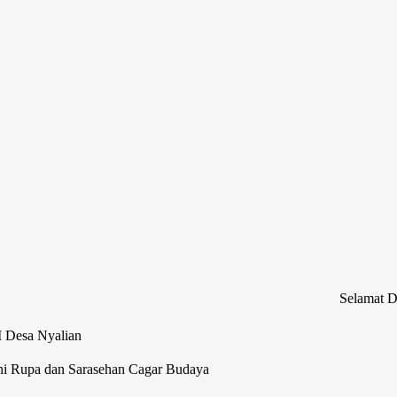
Selamat Datang di We
M Desa Nyalian
ni Rupa dan Sarasehan Cagar Budaya