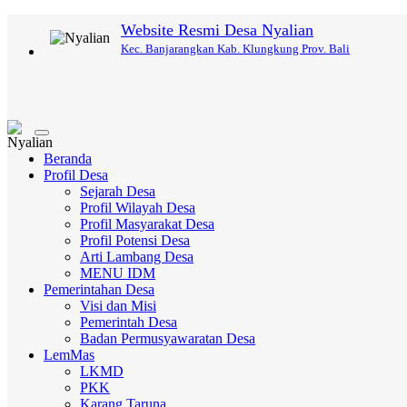
Website Resmi Desa Nyalian
Kec. Banjarangkan Kab. Klungkung Prov. Bali
Toggle
navigation
Beranda
Profil Desa
Sejarah Desa
Profil Wilayah Desa
Profil Masyarakat Desa
Profil Potensi Desa
Arti Lambang Desa
MENU IDM
Pemerintahan Desa
Visi dan Misi
Pemerintah Desa
Badan Permusyawaratan Desa
LemMas
LKMD
PKK
Karang Taruna