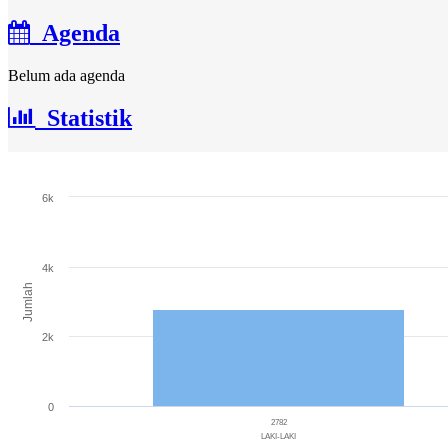
Agenda
Belum ada agenda
Statistik
Jumlah Penduduk
6k
Bar chart with 3 bars.
The chart has 1 X axis displaying categories.
The chart has 1 Y axis displaying Jumlah. Range: 0 to 6000.
4k
Jumlah
2k
0
2782
LAKI-LAKI