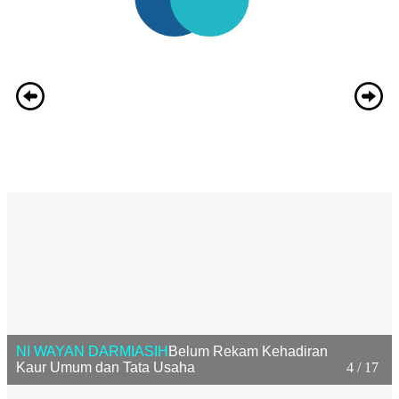
NI WAYAN DARMIASIH
Belum Rekam Kehadiran
Kaur Umum dan Tata Usaha
4 / 17