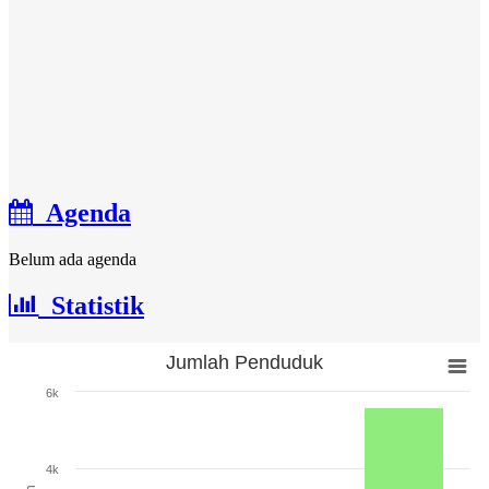
Agenda
Belum ada agenda
Statistik
Jumlah Penduduk
Jumlah Penduduk
6k
Bar chart with 3 bars.
The chart has 1 X axis displaying categories.
The chart has 1 Y axis displaying Jumlah. Range: 0 to 6000.
4k