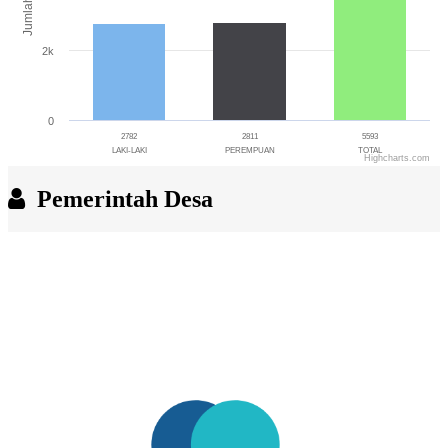
Jumlah
2k
0
2782
2811
5593
LAKI-LAKI
PEREMPUAN
TOTAL
Highcharts.com
End of interactive chart.
Pemerintah Desa