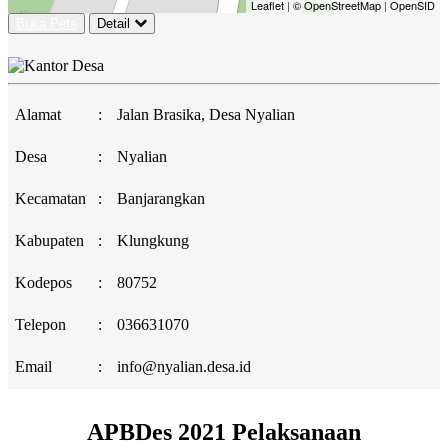
Leaflet
|
© OpenStreetMap
|
OpenSID
Buka Peta
Detail
Alamat
:
Jalan Brasika, Desa Nyalian
Desa
:
Nyalian
Kecamatan
:
Banjarangkan
Kabupaten
:
Klungkung
Kodepos
:
80752
Telepon
:
036631070
Email
:
info@nyalian.desa.id
APBDes 2021 Pelaksanaan