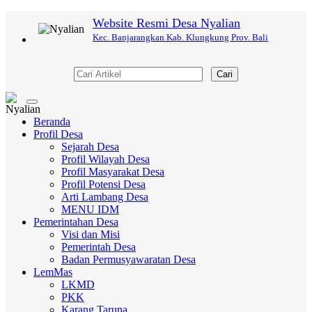
Website Resmi Desa Nyalian
Kec. Banjarangkan Kab. Klungkung Prov. Bali
Cari
Toggle
navigation
Beranda
Profil Desa
Sejarah Desa
Profil Wilayah Desa
Profil Masyarakat Desa
Profil Potensi Desa
Arti Lambang Desa
MENU IDM
Pemerintahan Desa
Visi dan Misi
Pemerintah Desa
Badan Permusyawaratan Desa
LemMas
LKMD
PKK
Karang Taruna