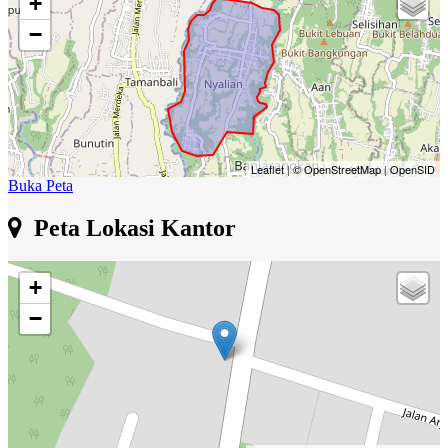
+
−
Leaflet
|
© OpenStreetMap
|
OpenSID
Buka Peta
Peta Lokasi Kantor
+
−