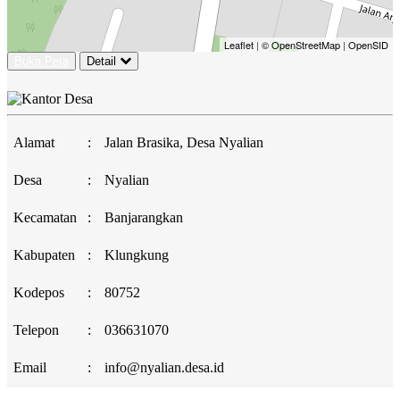
Leaflet
|
© OpenStreetMap
|
OpenSID
Buka Peta
Detail
Alamat
:
Jalan Brasika, Desa Nyalian
Desa
:
Nyalian
Kecamatan
:
Banjarangkan
Kabupaten
:
Klungkung
Kodepos
:
80752
Telepon
:
036631070
Email
:
info@nyalian.desa.id