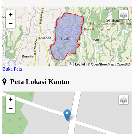
+
−
Leaflet
|
© OpenStreetMap
|
OpenSID
Buka Peta
Peta Lokasi Kantor
+
−