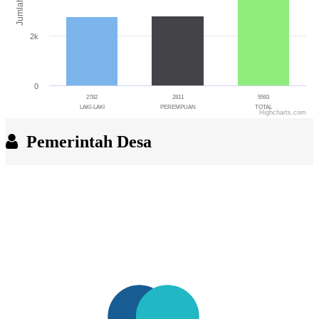
Jumlah
2k
0
2782
2811
5593
LAKI-LAKI
PEREMPUAN
TOTAL
Highcharts.com
End of interactive chart.
Pemerintah Desa