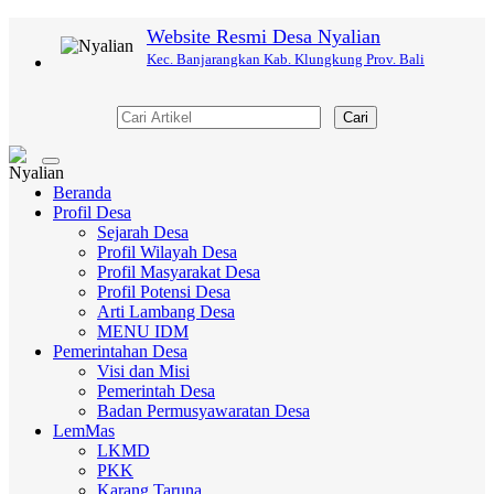
Website Resmi Desa Nyalian
Kec. Banjarangkan Kab. Klungkung Prov. Bali
Cari
Toggle
navigation
Beranda
Profil Desa
Sejarah Desa
Profil Wilayah Desa
Profil Masyarakat Desa
Profil Potensi Desa
Arti Lambang Desa
MENU IDM
Pemerintahan Desa
Visi dan Misi
Pemerintah Desa
Badan Permusyawaratan Desa
LemMas
LKMD
PKK
Karang Taruna