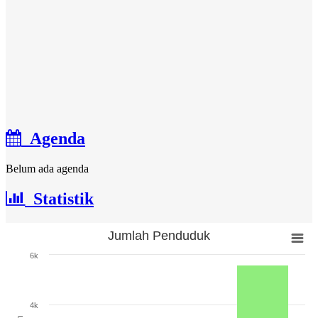
Agenda
Belum ada agenda
Statistik
Jumlah Penduduk
Jumlah Penduduk
6k
Bar chart with 3 bars.
The chart has 1 X axis displaying categories.
The chart has 1 Y axis displaying Jumlah. Range: 0 to 6000.
4k