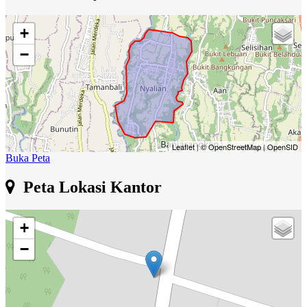
+
−
Leaflet
|
© OpenStreetMap
|
OpenSID
Buka Peta
Peta Lokasi Kantor
+
−