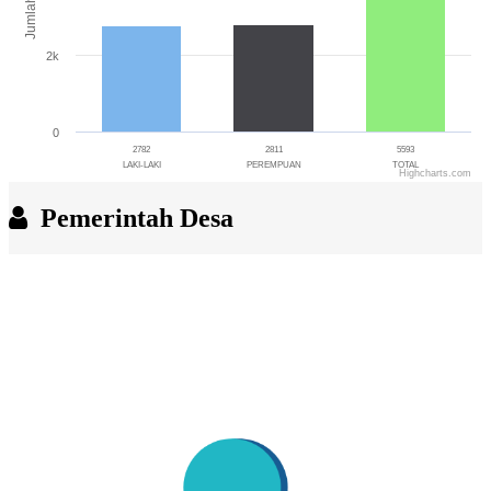
Jumlah
2k
0
2782
2811
5593
LAKI-LAKI
PEREMPUAN
TOTAL
Highcharts.com
End of interactive chart.
Pemerintah Desa