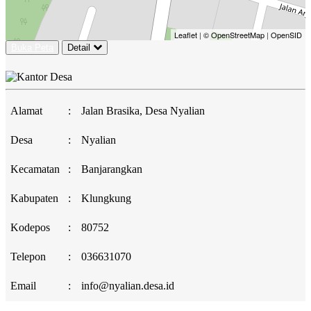
Leaflet
|
© OpenStreetMap
|
OpenSID
Buka Peta
Detail
Alamat
:
Jalan Brasika, Desa Nyalian
Desa
:
Nyalian
Kecamatan
:
Banjarangkan
Kabupaten
:
Klungkung
Kodepos
:
80752
Telepon
:
036631070
Email
:
info@nyalian.desa.id