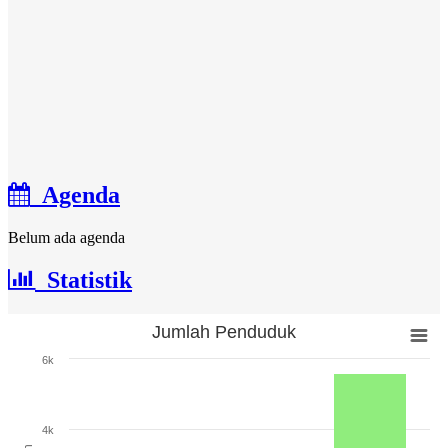
Agenda
Belum ada agenda
Statistik
Jumlah Penduduk
Jumlah Penduduk
6k
Bar chart with 3 bars.
The chart has 1 X axis displaying categories.
The chart has 1 Y axis displaying Jumlah. Range: 0 to 6000.
4k