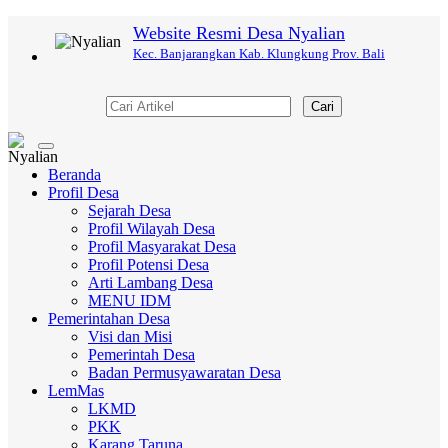
Website Resmi Desa Nyalian
Kec. Banjarangkan Kab. Klungkung Prov. Bali
Cari
Toggle
navigation
Beranda
Profil Desa
Sejarah Desa
Profil Wilayah Desa
Profil Masyarakat Desa
Profil Potensi Desa
Arti Lambang Desa
MENU IDM
Pemerintahan Desa
Visi dan Misi
Pemerintah Desa
Badan Permusyawaratan Desa
LemMas
LKMD
PKK
Karang Taruna