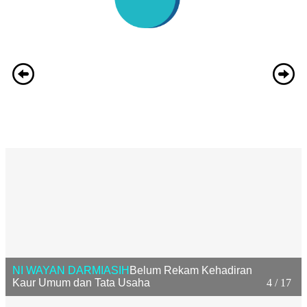
NI WAYAN DARMIASIH
Belum Rekam Kehadiran
Kaur Umum dan Tata Usaha
4 / 17