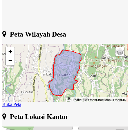
Peta Wilayah Desa
+
−
Leaflet
|
© OpenStreetMap
|
OpenSID
Buka Peta
Peta Lokasi Kantor