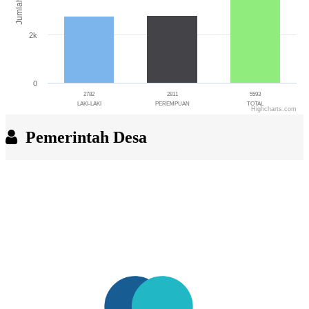
Jumlah
2k
0
2782
2811
5593
LAKI-LAKI
PEREMPUAN
TOTAL
Highcharts.com
End of interactive chart.
Pemerintah Desa