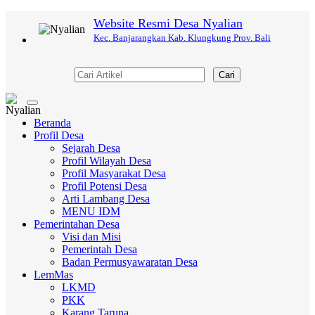
Website Resmi Desa Nyalian
Kec. Banjarangkan Kab. Klungkung Prov. Bali
Cari
Toggle
navigation
Beranda
Profil Desa
Sejarah Desa
Profil Wilayah Desa
Profil Masyarakat Desa
Profil Potensi Desa
Arti Lambang Desa
MENU IDM
Pemerintahan Desa
Visi dan Misi
Pemerintah Desa
Badan Permusyawaratan Desa
LemMas
LKMD
PKK
Karang Taruna