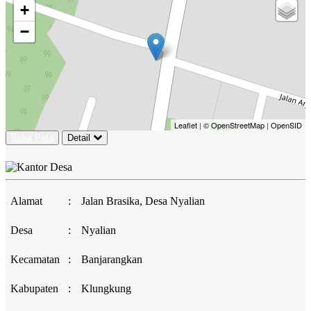
+
−
Leaflet
|
© OpenStreetMap
|
OpenSID
Buka Peta
Detail
Alamat
:
Jalan Brasika, Desa Nyalian
Desa
:
Nyalian
Kecamatan
:
Banjarangkan
Kabupaten
:
Klungkung