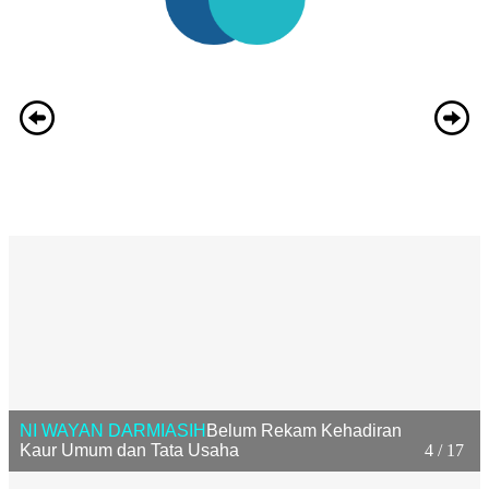
NI WAYAN DARMIASIH
Belum Rekam Kehadiran
Kaur Umum dan Tata Usaha
4 / 17