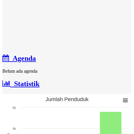
Agenda
Belum ada agenda
Statistik
Jumlah Penduduk
Jumlah Penduduk
6k
Bar chart with 3 bars.
The chart has 1 X axis displaying categories.
The chart has 1 Y axis displaying Jumlah. Range: 0 to 6000.
4k