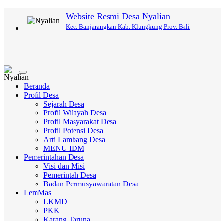
Website Resmi Desa Nyalian
Kec. Banjarangkan Kab. Klungkung Prov. Bali
Toggle
navigation
Beranda
Profil Desa
Sejarah Desa
Profil Wilayah Desa
Profil Masyarakat Desa
Profil Potensi Desa
Arti Lambang Desa
MENU IDM
Pemerintahan Desa
Visi dan Misi
Pemerintah Desa
Badan Permusyawaratan Desa
LemMas
LKMD
PKK
Karang Taruna