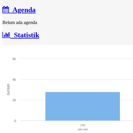
Agenda
Belum ada agenda
Statistik
Jumlah Penduduk
6k
Bar chart with 3 bars.
The chart has 1 X axis displaying categories.
The chart has 1 Y axis displaying Jumlah. Range: 0 to 6000.
4k
Jumlah
2k
0
2782
LAKI-LAKI