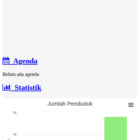
Agenda
Belum ada agenda
Statistik
Jumlah Penduduk
Jumlah Penduduk
6k
Bar chart with 3 bars.
The chart has 1 X axis displaying categories.
The chart has 1 Y axis displaying Jumlah. Range: 0 to 6000.
4k