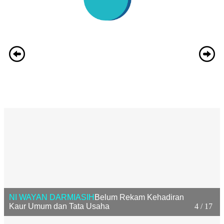
NI WAYAN DARMIASIH
Belum Rekam Kehadiran
Kaur Umum dan Tata Usaha
4 / 17