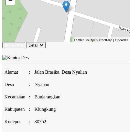
−
Leaflet
|
© OpenStreetMap
|
OpenSID
Buka Peta
Detail
Alamat
:
Jalan Brasika, Desa Nyalian
Desa
:
Nyalian
Kecamatan
:
Banjarangkan
Kabupaten
:
Klungkung
Kodepos
:
80752