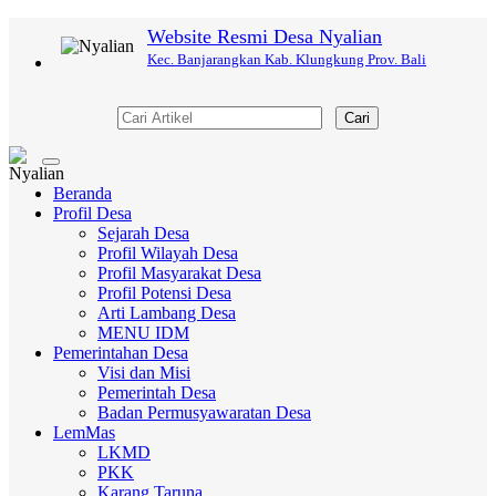
Website Resmi Desa Nyalian
Kec. Banjarangkan Kab. Klungkung Prov. Bali
Cari
Toggle
navigation
Beranda
Profil Desa
Sejarah Desa
Profil Wilayah Desa
Profil Masyarakat Desa
Profil Potensi Desa
Arti Lambang Desa
MENU IDM
Pemerintahan Desa
Visi dan Misi
Pemerintah Desa
Badan Permusyawaratan Desa
LemMas
LKMD
PKK
Karang Taruna