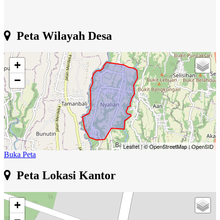
Peta Wilayah Desa
+
−
Leaflet
|
© OpenStreetMap
|
OpenSID
Buka Peta
Peta Lokasi Kantor
+