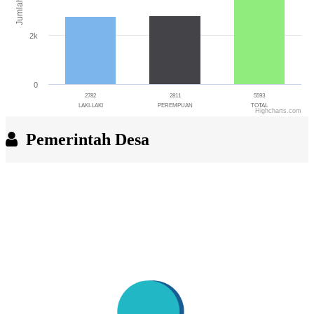
Jumlah
2k
0
2782
2811
5593
LAKI-LAKI
PEREMPUAN
TOTAL
Highcharts.com
End of interactive chart.
Pemerintah Desa