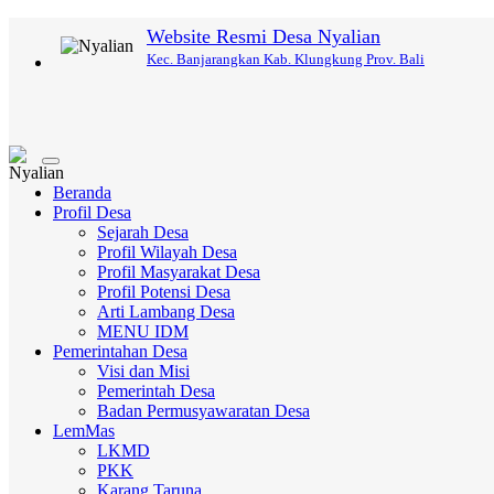
Website Resmi Desa Nyalian
Kec. Banjarangkan Kab. Klungkung Prov. Bali
Toggle
navigation
Beranda
Profil Desa
Sejarah Desa
Profil Wilayah Desa
Profil Masyarakat Desa
Profil Potensi Desa
Arti Lambang Desa
MENU IDM
Pemerintahan Desa
Visi dan Misi
Pemerintah Desa
Badan Permusyawaratan Desa
LemMas
LKMD
PKK
Karang Taruna