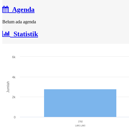
Agenda
Belum ada agenda
Statistik
Jumlah Penduduk
6k
Bar chart with 3 bars.
The chart has 1 X axis displaying categories.
The chart has 1 Y axis displaying Jumlah. Range: 0 to 6000.
4k
Jumlah
2k
0
2782
LAKI-LAKI