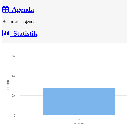
Agenda
Belum ada agenda
Statistik
Jumlah Penduduk
6k
Bar chart with 3 bars.
The chart has 1 X axis displaying categories.
The chart has 1 Y axis displaying Jumlah. Range: 0 to 6000.
4k
Jumlah
2k
0
2782
LAKI-LAKI