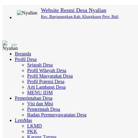
Website Resmi Desa Nyalian
Kec. Banjarangkan Kab. Klungkung Prov. Bali
Toggle
navigation
Beranda
Profil Desa
Sejarah Desa
Profil Wilayah Desa
Profil Masyarakat Desa
Profil Potensi Desa
Arti Lambang Desa
MENU IDM
Pemerintahan Desa
Visi dan Misi
Pemerintah Desa
Badan Permusyawaratan Desa
LemMas
LKMD
PKK
Karang Taruna