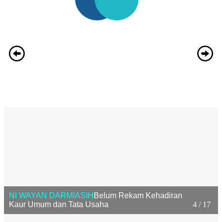
NI WAYAN DARMIASIH
Belum Rekam Kehadiran
Kaur Umum dan Tata Usaha
4 / 17