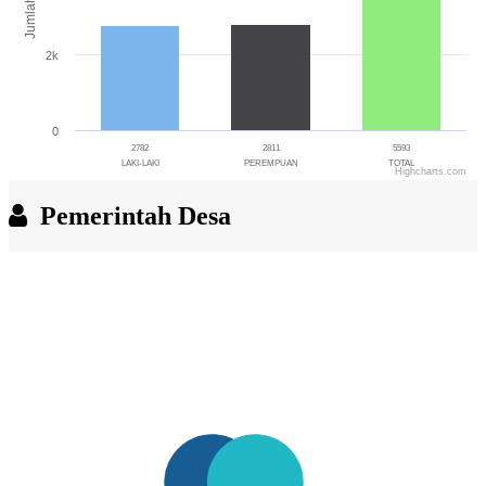
Jumlah
2k
0
2782
2811
5593
LAKI-LAKI
PEREMPUAN
TOTAL
Highcharts.com
End of interactive chart.
Pemerintah Desa