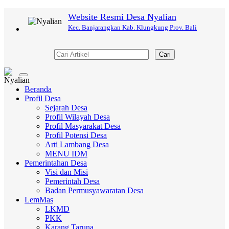
Website Resmi Desa Nyalian
Kec. Banjarangkan Kab. Klungkung Prov. Bali
Cari
Toggle
navigation
Beranda
Profil Desa
Sejarah Desa
Profil Wilayah Desa
Profil Masyarakat Desa
Profil Potensi Desa
Arti Lambang Desa
MENU IDM
Pemerintahan Desa
Visi dan Misi
Pemerintah Desa
Badan Permusyawaratan Desa
LemMas
LKMD
PKK
Karang Taruna