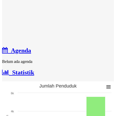
Agenda
Belum ada agenda
Statistik
Jumlah Penduduk
Jumlah Penduduk
6k
Bar chart with 3 bars.
The chart has 1 X axis displaying categories.
The chart has 1 Y axis displaying Jumlah. Range: 0 to 6000.
4k