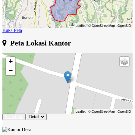
Leaflet
|
© OpenStreetMap
|
OpenSID
Buka Peta
Peta Lokasi Kantor
+
−
Leaflet
|
© OpenStreetMap
|
OpenSID
Buka Peta
Detail