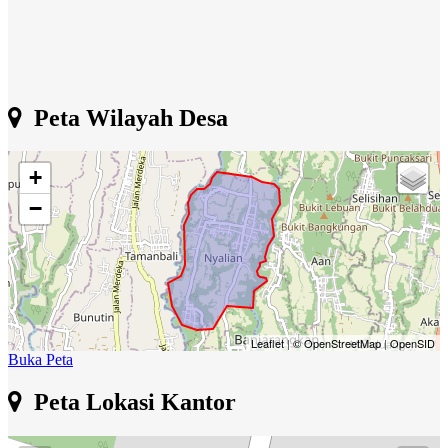
Peta Wilayah Desa
+
−
Leaflet
|
© OpenStreetMap
|
OpenSID
Buka Peta
Peta Lokasi Kantor