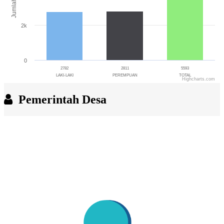
Jumlah
2k
0
2782
2811
5593
LAKI-LAKI
PEREMPUAN
TOTAL
Highcharts.com
End of interactive chart.
Pemerintah Desa