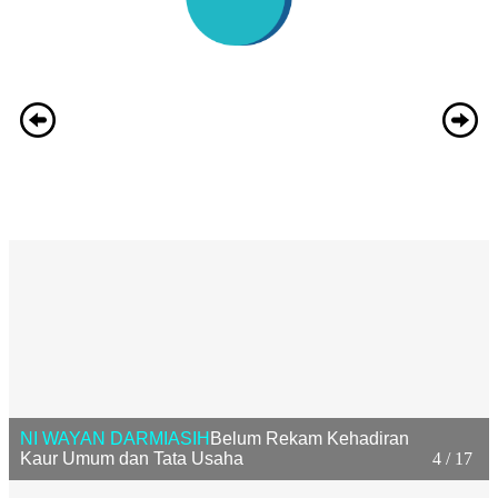
NI WAYAN DARMIASIH
Belum Rekam Kehadiran
Kaur Umum dan Tata Usaha
4 / 17