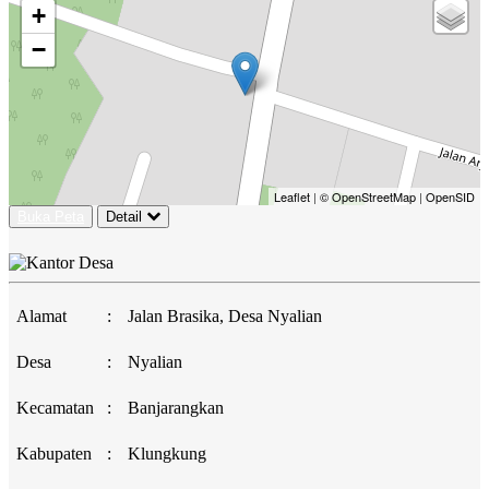
+
−
Leaflet
|
© OpenStreetMap
|
OpenSID
Buka Peta
Detail
Alamat
:
Jalan Brasika, Desa Nyalian
Desa
:
Nyalian
Kecamatan
:
Banjarangkan
Kabupaten
:
Klungkung