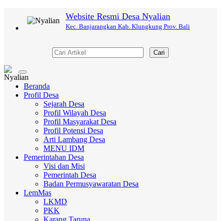
Website Resmi Desa Nyalian
Kec. Banjarangkan Kab. Klungkung Prov. Bali
Cari
Toggle
navigation
Beranda
Profil Desa
Sejarah Desa
Profil Wilayah Desa
Profil Masyarakat Desa
Profil Potensi Desa
Arti Lambang Desa
MENU IDM
Pemerintahan Desa
Visi dan Misi
Pemerintah Desa
Badan Permusyawaratan Desa
LemMas
LKMD
PKK
Karang Taruna