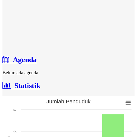
Agenda
Belum ada agenda
Statistik
Jumlah Penduduk
Jumlah Penduduk
6k
Bar chart with 3 bars.
The chart has 1 X axis displaying categories.
The chart has 1 Y axis displaying Jumlah. Range: 0 to 6000.
4k