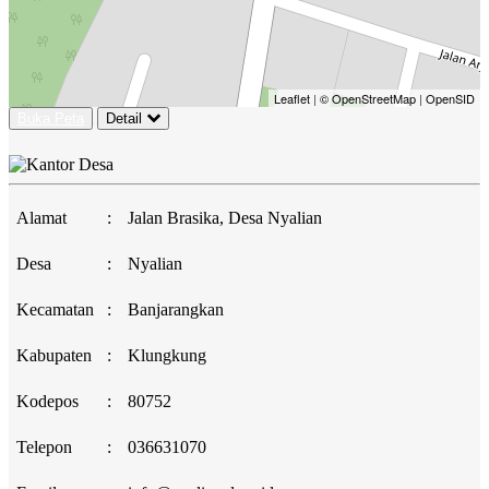
Leaflet
|
© OpenStreetMap
|
OpenSID
Buka Peta
Detail
Alamat
:
Jalan Brasika, Desa Nyalian
Desa
:
Nyalian
Kecamatan
:
Banjarangkan
Kabupaten
:
Klungkung
Kodepos
:
80752
Telepon
:
036631070