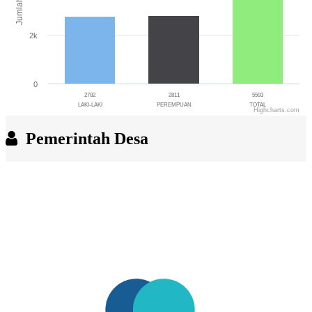
Jumlah
2k
0
2782
2811
5593
LAKI-LAKI
PEREMPUAN
TOTAL
Highcharts.com
End of interactive chart.
Pemerintah Desa