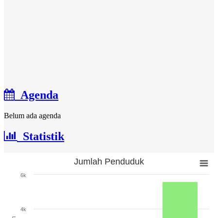
Agenda
Belum ada agenda
Statistik
Jumlah Penduduk
Jumlah Penduduk
6k
Bar chart with 3 bars.
The chart has 1 X axis displaying categories.
The chart has 1 Y axis displaying Jumlah. Range: 0 to 6000.
4k