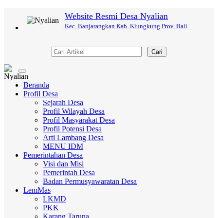
Website Resmi Desa Nyalian
Kec. Banjarangkan Kab. Klungkung Prov. Bali
Cari
Toggle
navigation
Beranda
Profil Desa
Sejarah Desa
Profil Wilayah Desa
Profil Masyarakat Desa
Profil Potensi Desa
Arti Lambang Desa
MENU IDM
Pemerintahan Desa
Visi dan Misi
Pemerintah Desa
Badan Permusyawaratan Desa
LemMas
LKMD
PKK
Karang Taruna