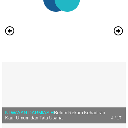
NI WAYAN DARMIASIH
Belum Rekam Kehadiran
Kaur Umum dan Tata Usaha
4 / 17