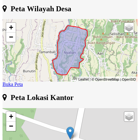
Peta Wilayah Desa
+
−
Leaflet
|
© OpenStreetMap
|
OpenSID
Buka Peta
Peta Lokasi Kantor
+
−