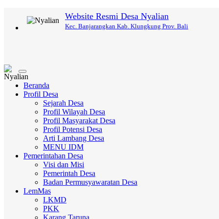
Website Resmi Desa Nyalian
Kec. Banjarangkan Kab. Klungkung Prov. Bali
Toggle
navigation
Beranda
Profil Desa
Sejarah Desa
Profil Wilayah Desa
Profil Masyarakat Desa
Profil Potensi Desa
Arti Lambang Desa
MENU IDM
Pemerintahan Desa
Visi dan Misi
Pemerintah Desa
Badan Permusyawaratan Desa
LemMas
LKMD
PKK
Karang Taruna