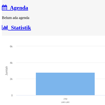
Agenda
Belum ada agenda
Statistik
Jumlah Penduduk
6k
Bar chart with 3 bars.
The chart has 1 X axis displaying categories.
The chart has 1 Y axis displaying Jumlah. Range: 0 to 6000.
4k
Jumlah
2k
0
2782
LAKI-LAKI