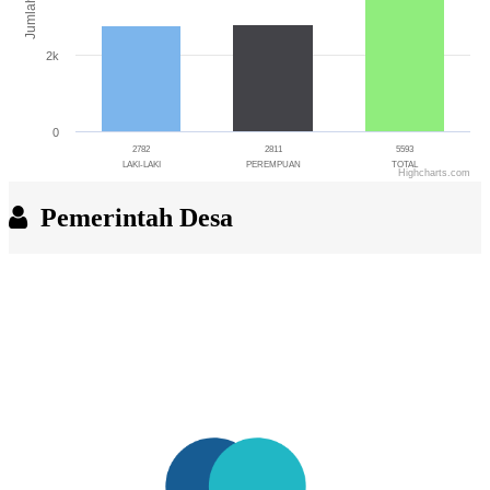
Jumlah
2k
0
2782
2811
5593
LAKI-LAKI
PEREMPUAN
TOTAL
Highcharts.com
End of interactive chart.
Pemerintah Desa