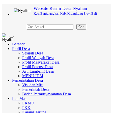
Website Resmi Desa Nyalian
Kec. Banjarangkan Kab. Klungkung Prov. Bali
Cari
Toggle
navigation
Beranda
Profil Desa
Sejarah Desa
Profil Wilayah Desa
Profil Masyarakat Desa
Profil Potensi Desa
Arti Lambang Desa
MENU IDM
Pemerintahan Desa
Visi dan Misi
Pemerintah Desa
Badan Permusyawaratan Desa
LemMas
LKMD
PKK
Karang Taruna