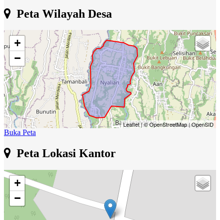
Peta Wilayah Desa
+
−
Leaflet
|
© OpenStreetMap
|
OpenSID
Buka Peta
Peta Lokasi Kantor
+
−