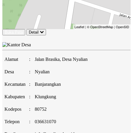
Leaflet
|
© OpenStreetMap
|
OpenSID
Buka Peta
Detail
Alamat
:
Jalan Brasika, Desa Nyalian
Desa
:
Nyalian
Kecamatan
:
Banjarangkan
Kabupaten
:
Klungkung
Kodepos
:
80752
Telepon
:
036631070