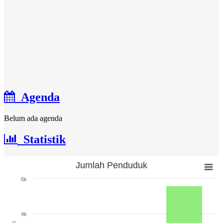
Agenda
Belum ada agenda
Statistik
Jumlah Penduduk
Jumlah Penduduk
6k
Bar chart with 3 bars.
The chart has 1 X axis displaying categories.
The chart has 1 Y axis displaying Jumlah. Range: 0 to 6000.
4k