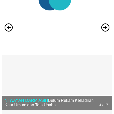
NI WAYAN DARMIASIH
Belum Rekam Kehadiran
Kaur Umum dan Tata Usaha
4 / 17