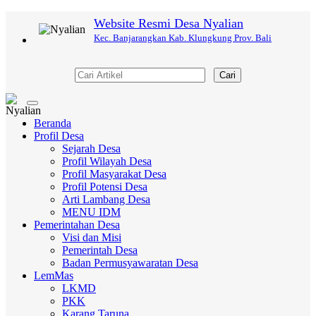
Website Resmi Desa Nyalian
Kec. Banjarangkan Kab. Klungkung Prov. Bali
Cari
Toggle
navigation
Beranda
Profil Desa
Sejarah Desa
Profil Wilayah Desa
Profil Masyarakat Desa
Profil Potensi Desa
Arti Lambang Desa
MENU IDM
Pemerintahan Desa
Visi dan Misi
Pemerintah Desa
Badan Permusyawaratan Desa
LemMas
LKMD
PKK
Karang Taruna