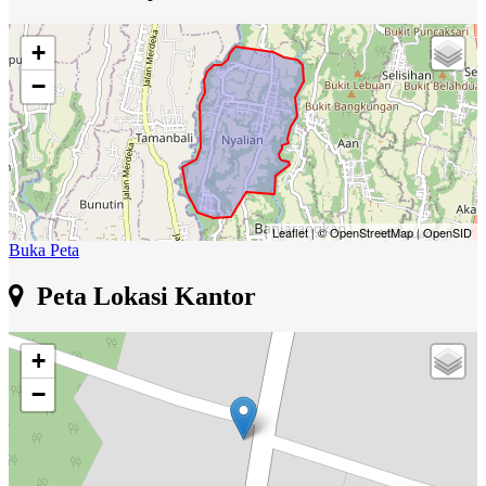
+
−
Leaflet
|
© OpenStreetMap
|
OpenSID
Buka Peta
Peta Lokasi Kantor
+
−