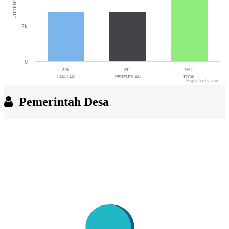
Jumlah
2k
0
2782
2811
5593
LAKI-LAKI
PEREMPUAN
TOTAL
Highcharts.com
End of interactive chart.
Pemerintah Desa