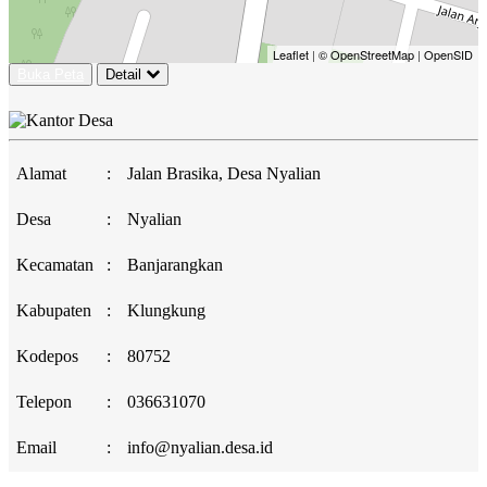
Leaflet
|
© OpenStreetMap
|
OpenSID
Buka Peta
Detail
Alamat
:
Jalan Brasika, Desa Nyalian
Desa
:
Nyalian
Kecamatan
:
Banjarangkan
Kabupaten
:
Klungkung
Kodepos
:
80752
Telepon
:
036631070
Email
:
info@nyalian.desa.id