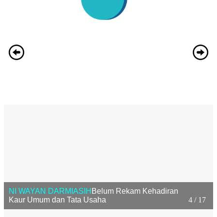
NI WAYAN DARMIASIH
Belum Rekam Kehadiran
Kaur Umum dan Tata Usaha
4 / 17