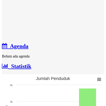
Agenda
Belum ada agenda
Statistik
Jumlah Penduduk
Jumlah Penduduk
6k
Bar chart with 3 bars.
The chart has 1 X axis displaying categories.
The chart has 1 Y axis displaying Jumlah. Range: 0 to 6000.
4k