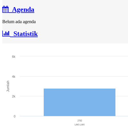
Agenda
Belum ada agenda
Statistik
Jumlah Penduduk
6k
Bar chart with 3 bars.
The chart has 1 X axis displaying categories.
The chart has 1 Y axis displaying Jumlah. Range: 0 to 6000.
4k
Jumlah
2k
0
2782
LAKI-LAKI