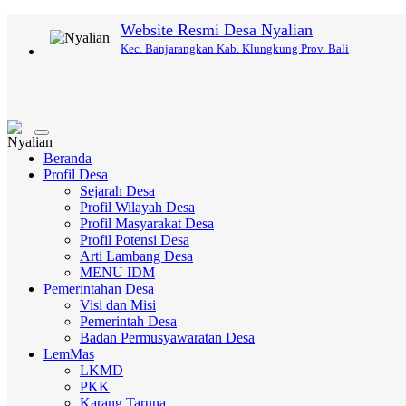
Website Resmi Desa Nyalian
Kec. Banjarangkan Kab. Klungkung Prov. Bali
Toggle
navigation
Beranda
Profil Desa
Sejarah Desa
Profil Wilayah Desa
Profil Masyarakat Desa
Profil Potensi Desa
Arti Lambang Desa
MENU IDM
Pemerintahan Desa
Visi dan Misi
Pemerintah Desa
Badan Permusyawaratan Desa
LemMas
LKMD
PKK
Karang Taruna