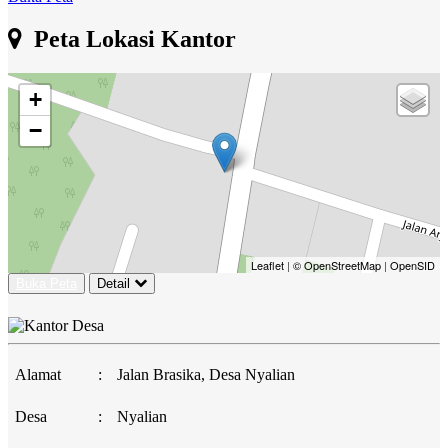
Peta Lokasi Kantor
+
−
Leaflet
|
© OpenStreetMap
|
OpenSID
Buka Peta
Detail
Alamat
:
Jalan Brasika, Desa Nyalian
Desa
:
Nyalian