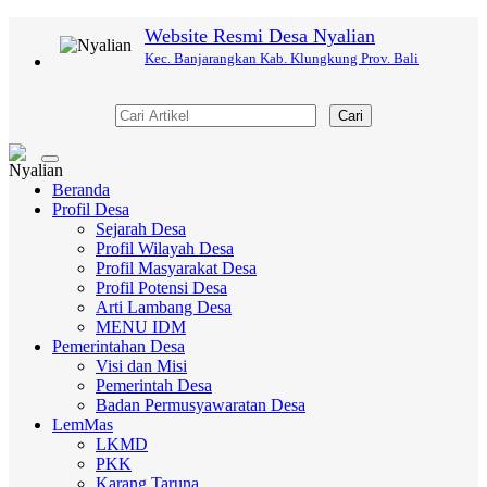
Website Resmi Desa Nyalian
Kec. Banjarangkan Kab. Klungkung Prov. Bali
Cari
Toggle
navigation
Beranda
Profil Desa
Sejarah Desa
Profil Wilayah Desa
Profil Masyarakat Desa
Profil Potensi Desa
Arti Lambang Desa
MENU IDM
Pemerintahan Desa
Visi dan Misi
Pemerintah Desa
Badan Permusyawaratan Desa
LemMas
LKMD
PKK
Karang Taruna