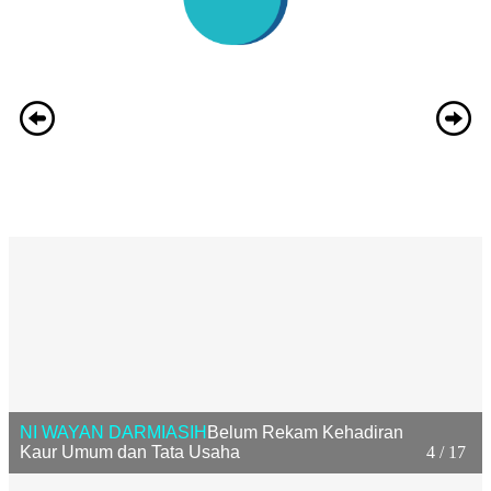
NI WAYAN DARMIASIH
Belum Rekam Kehadiran
Kaur Umum dan Tata Usaha
4 / 17