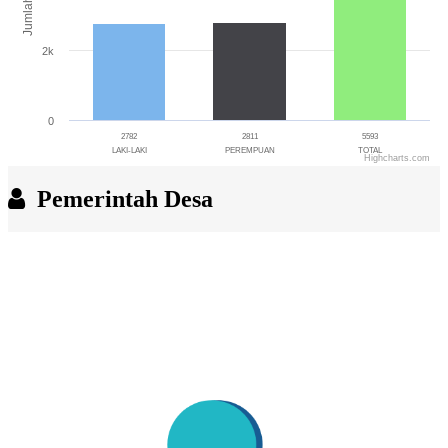
Jumlah
2k
0
2782
2811
5593
LAKI-LAKI
PEREMPUAN
TOTAL
Highcharts.com
End of interactive chart.
Pemerintah Desa