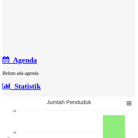
Agenda
Belum ada agenda
Statistik
Jumlah Penduduk
Jumlah Penduduk
6k
Bar chart with 3 bars.
The chart has 1 X axis displaying categories.
The chart has 1 Y axis displaying Jumlah. Range: 0 to 6000.
4k