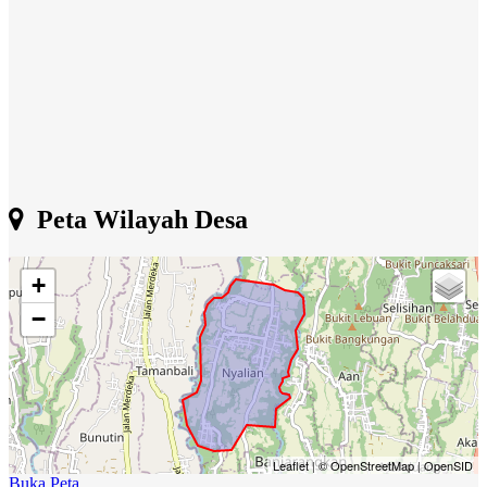
Peta Wilayah Desa
+
−
Leaflet
|
© OpenStreetMap
|
OpenSID
Buka Peta