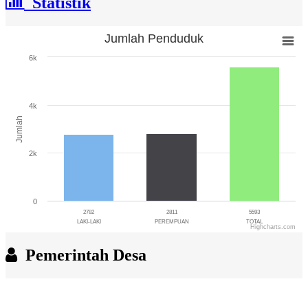
Statistik
Jumlah Penduduk
Jumlah Penduduk
6k
Bar chart with 3 bars.
The chart has 1 X axis displaying categories.
The chart has 1 Y axis displaying Jumlah. Range: 0 to 6000.
4k
Jumlah
2k
0
2782
2811
5593
LAKI-LAKI
PEREMPUAN
TOTAL
Highcharts.com
End of interactive chart.
Pemerintah Desa