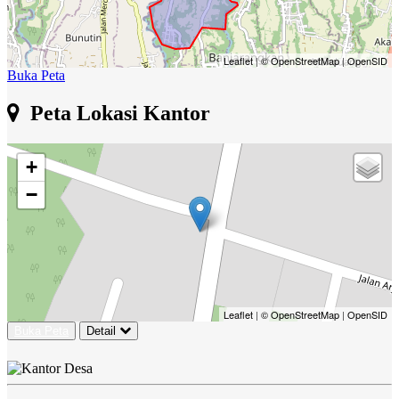
Leaflet
|
© OpenStreetMap
|
OpenSID
Buka Peta
Peta Lokasi Kantor
+
−
Leaflet
|
© OpenStreetMap
|
OpenSID
Buka Peta
Detail