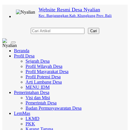
Website Resmi Desa Nyalian
Kec. Banjarangkan Kab. Klungkung Prov. Bali
Cari
Toggle
navigation
Beranda
Profil Desa
Sejarah Desa
Profil Wilayah Desa
Profil Masyarakat Desa
Profil Potensi Desa
Arti Lambang Desa
MENU IDM
Pemerintahan Desa
Visi dan Misi
Pemerintah Desa
Badan Permusyawaratan Desa
LemMas
LKMD
PKK
Karang Taruna