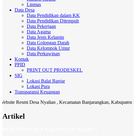
Linmas
Data Desa
Data Pendidikan dalam KK
Data Pendidikan Ditempuh
Data Pekerjaan
Data Agama
Data Jenis Kelamin
Data Golongan Darah
Data Kelompok Umur
Data Perkawinan
Kontak
PPID
PRINT OUT PRODESKEL
SIG
Lokasi Balai Banjar
Lokasi Pura
Transparansi Keuangan
Resmi Desa Nyalian , Kecamatan Banjarangkan, Kabupaten Klungkung.
Artikel
PENCAIRAN BLT KABUPATEN TAHAP 3