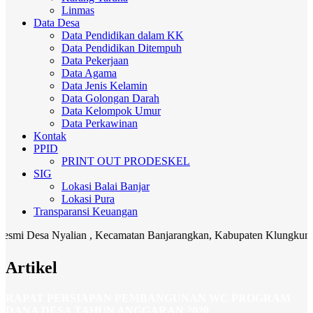
Linmas
Data Desa
Data Pendidikan dalam KK
Data Pendidikan Ditempuh
Data Pekerjaan
Data Agama
Data Jenis Kelamin
Data Golongan Darah
Data Kelompok Umur
Data Perkawinan
Kontak
PPID
PRINT OUT PRODESKEL
SIG
Lokasi Balai Banjar
Lokasi Pura
Transparansi Keuangan
a Nyalian , Kecamatan Banjarangkan, Kabupaten Klungkung. Media ko
Artikel
RAPAT PERSIAPAN PEMBANGUNAN WC PROGRAM
DANA DESA TAHUN ANGGARAN 2020