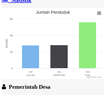
Statistik
Jumlah Penduduk
Jumlah Penduduk
6k
Bar chart with 3 bars.
The chart has 1 X axis displaying categories.
The chart has 1 Y axis displaying Jumlah. Range: 0 to 6000.
4k
Jumlah
2k
0
2782
2811
5593
LAKI-LAKI
PEREMPUAN
TOTAL
Highcharts.com
End of interactive chart.
Pemerintah Desa