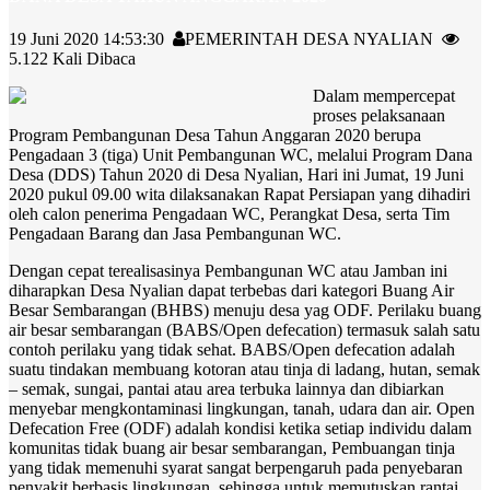
19 Juni 2020 14:53:30
PEMERINTAH DESA NYALIAN
5.122 Kali Dibaca
Dalam mempercepat
proses pelaksanaan
Program Pembangunan Desa Tahun Anggaran 2020 berupa
Pengadaan 3 (tiga) Unit Pembangunan WC, melalui Program Dana
Desa (DDS) Tahun 2020 di Desa Nyalian, Hari ini Jumat, 19 Juni
2020 pukul 09.00 wita dilaksanakan Rapat Persiapan yang dihadiri
oleh calon penerima Pengadaan WC, Perangkat Desa, serta Tim
Pengadaan Barang dan Jasa Pembangunan WC.
Dengan cepat terealisasinya Pembangunan WC atau Jamban ini
diharapkan Desa Nyalian dapat terbebas dari kategori Buang Air
Besar Sembarangan (BHBS) menuju desa yag ODF. Perilaku buang
air besar sembarangan (BABS/Open defecation) termasuk salah satu
contoh perilaku yang tidak sehat. BABS/Open defecation adalah
suatu tindakan membuang kotoran atau tinja di ladang, hutan, semak
– semak, sungai, pantai atau area terbuka lainnya dan dibiarkan
menyebar mengkontaminasi lingkungan, tanah, udara dan air. Open
Defecation Free (ODF) adalah kondisi ketika setiap individu dalam
komunitas tidak buang air besar sembarangan, Pembuangan tinja
yang tidak memenuhi syarat sangat berpengaruh pada penyebaran
penyakit berbasis lingkungan, sehingga untuk memutuskan rantai