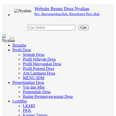
Website Resmi Desa Nyalian
Kec. Banjarangkan Kab. Klungkung Prov. Bali
Cari
Toggle
navigation
Beranda
Profil Desa
Sejarah Desa
Profil Wilayah Desa
Profil Masyarakat Desa
Profil Potensi Desa
Arti Lambang Desa
MENU IDM
Pemerintahan Desa
Visi dan Misi
Pemerintah Desa
Badan Permusyawaratan Desa
LemMas
LKMD
PKK
Karang Taruna