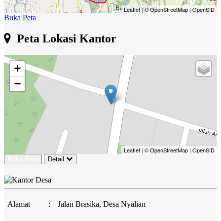
Leaflet
|
© OpenStreetMap
|
OpenSID
Buka Peta
Peta Lokasi Kantor
+
−
Leaflet
|
© OpenStreetMap
|
OpenSID
Buka Peta
Detail
Alamat
:
Jalan Brasika, Desa Nyalian