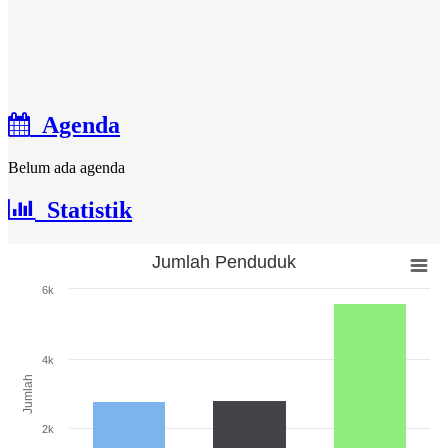
Agenda
Belum ada agenda
Statistik
Jumlah Penduduk
Jumlah Penduduk
6k
Bar chart with 3 bars.
The chart has 1 X axis displaying categories.
The chart has 1 Y axis displaying Jumlah. Range: 0 to 6000.
4k
Jumlah
2k