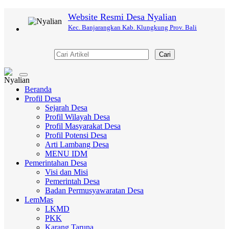
Website Resmi Desa Nyalian
Kec. Banjarangkan Kab. Klungkung Prov. Bali
Cari
Toggle
navigation
Beranda
Profil Desa
Sejarah Desa
Profil Wilayah Desa
Profil Masyarakat Desa
Profil Potensi Desa
Arti Lambang Desa
MENU IDM
Pemerintahan Desa
Visi dan Misi
Pemerintah Desa
Badan Permusyawaratan Desa
LemMas
LKMD
PKK
Karang Taruna