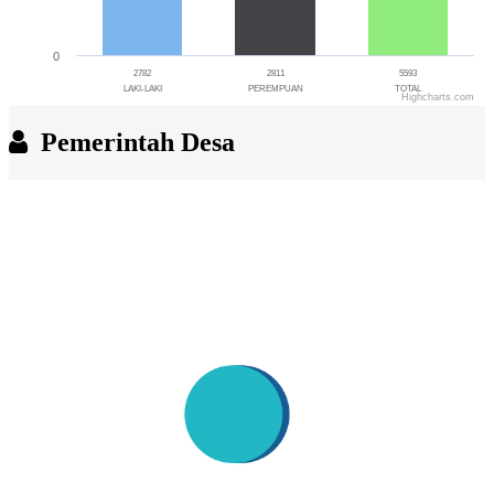
0
2782
2811
5593
LAKI-LAKI
PEREMPUAN
TOTAL
Highcharts.com
End of interactive chart.
Pemerintah Desa