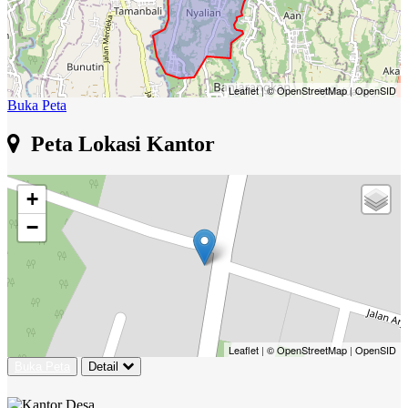
Leaflet
|
© OpenStreetMap
|
OpenSID
Buka Peta
Peta Lokasi Kantor
+
−
Leaflet
|
© OpenStreetMap
|
OpenSID
Buka Peta
Detail