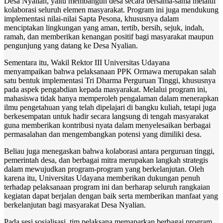
Desa Nyalian, yaitu membangun desa secara bersama-sama melalui
kolaborasi seluruh elemen masyarakat. Program ini juga mendukung
implementasi nilai-nilai Sapta Pesona, khususnya dalam
menciptakan lingkungan yang aman, tertib, bersih, sejuk, indah,
ramah, dan memberikan kenangan positif bagi masyarakat maupun
pengunjung yang datang ke Desa Nyalian.
Sementara itu, Wakil Rektor III Universitas Udayana
menyampaikan bahwa pelaksanaan PPK Ormawa merupakan salah
satu bentuk implementasi Tri Dharma Perguruan Tinggi, khususnya
pada aspek pengabdian kepada masyarakat. Melalui program ini,
mahasiswa tidak hanya memperoleh pengalaman dalam menerapkan
ilmu pengetahuan yang telah dipelajari di bangku kuliah, tetapi juga
berkesempatan untuk hadir secara langsung di tengah masyarakat
guna memberikan kontribusi nyata dalam menyelesaikan berbagai
permasalahan dan mengembangkan potensi yang dimiliki desa.
Beliau juga menegaskan bahwa kolaborasi antara perguruan tinggi,
pemerintah desa, dan berbagai mitra merupakan langkah strategis
dalam mewujudkan program-program yang berkelanjutan. Oleh
karena itu, Universitas Udayana memberikan dukungan penuh
terhadap pelaksanaan program ini dan berharap seluruh rangkaian
kegiatan dapat berjalan dengan baik serta memberikan manfaat yang
berkelanjutan bagi masyarakat Desa Nyalian.
Pada sesi sosialisasi, tim pelaksana memaparkan berbagai program