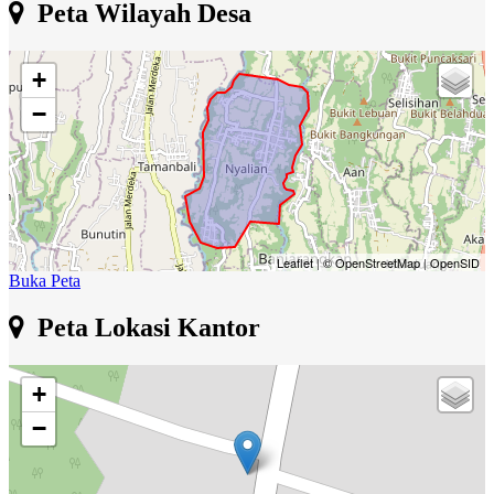
Peta Wilayah Desa
+
−
Leaflet
|
© OpenStreetMap
|
OpenSID
Buka Peta
Peta Lokasi Kantor
+
−