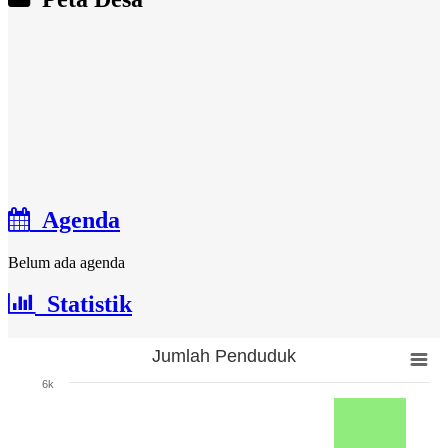
Agenda
Belum ada agenda
Statistik
Jumlah Penduduk
Jumlah Penduduk
6k
Bar chart with 3 bars.
The chart has 1 X axis displaying categories.
The chart has 1 Y axis displaying Jumlah. Range: 0 to 6000.