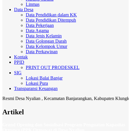
Linmas
Data Desa
Data Pendidikan dalam KK
Data Pendidikan Ditempuh
Data Pekerjaan
Data Agama
Data Jenis Kelamin
Data Golongan Darah
Data Kelompok Umur
Data Perkawinan
Kontak
PPID
PRINT OUT PRODESKEL
SIG
Lokasi Balai Banjar
Lokasi Pura
Transparansi Keuangan
sa Nyalian , Kecamatan Banjarangkan, Kabupaten Klungkung. Media k
Artikel
Grand Opening dan Sosialisasi Program Penguatan Kapasitas
Ormawa (PPK Ormawa) di Desa Nyalian