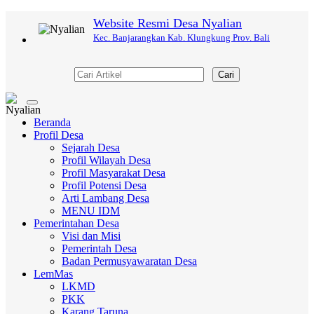
Website Resmi Desa Nyalian
Kec. Banjarangkan Kab. Klungkung Prov. Bali
Cari
Toggle
navigation
Beranda
Profil Desa
Sejarah Desa
Profil Wilayah Desa
Profil Masyarakat Desa
Profil Potensi Desa
Arti Lambang Desa
MENU IDM
Pemerintahan Desa
Visi dan Misi
Pemerintah Desa
Badan Permusyawaratan Desa
LemMas
LKMD
PKK
Karang Taruna