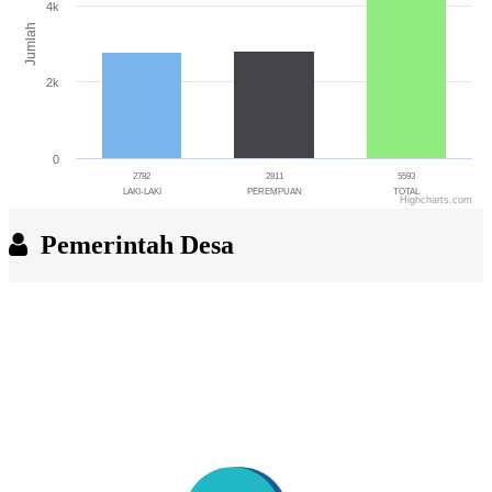
4k
Jumlah
2k
0
2782
2811
5593
LAKI-LAKI
PEREMPUAN
TOTAL
Highcharts.com
End of interactive chart.
Pemerintah Desa