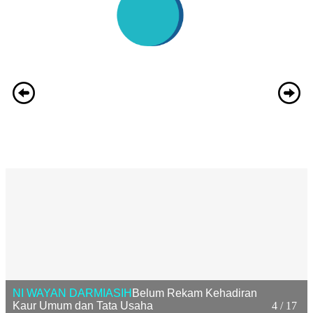
NI WAYAN DARMIASIH
Belum Rekam Kehadiran
Kaur Umum dan Tata Usaha
4 / 17