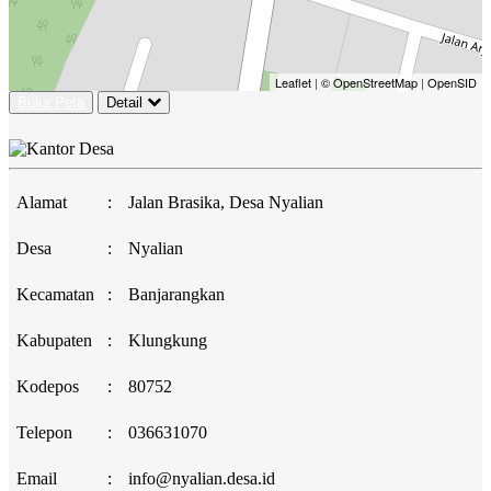
Leaflet
|
© OpenStreetMap
|
OpenSID
Buka Peta
Detail
Alamat
:
Jalan Brasika, Desa Nyalian
Desa
:
Nyalian
Kecamatan
:
Banjarangkan
Kabupaten
:
Klungkung
Kodepos
:
80752
Telepon
:
036631070
Email
:
info@nyalian.desa.id