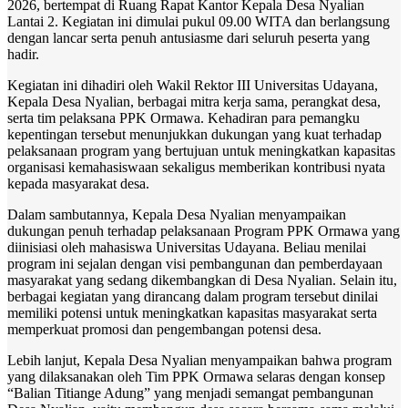
2026, bertempat di Ruang Rapat Kantor Kepala Desa Nyalian
Lantai 2. Kegiatan ini dimulai pukul 09.00 WITA dan berlangsung
dengan lancar serta penuh antusiasme dari seluruh peserta yang
hadir.
Kegiatan ini dihadiri oleh Wakil Rektor III Universitas Udayana,
Kepala Desa Nyalian, berbagai mitra kerja sama, perangkat desa,
serta tim pelaksana PPK Ormawa. Kehadiran para pemangku
kepentingan tersebut menunjukkan dukungan yang kuat terhadap
pelaksanaan program yang bertujuan untuk meningkatkan kapasitas
organisasi kemahasiswaan sekaligus memberikan kontribusi nyata
kepada masyarakat desa.
Dalam sambutannya, Kepala Desa Nyalian menyampaikan
dukungan penuh terhadap pelaksanaan Program PPK Ormawa yang
diinisiasi oleh mahasiswa Universitas Udayana. Beliau menilai
program ini sejalan dengan visi pembangunan dan pemberdayaan
masyarakat yang sedang dikembangkan di Desa Nyalian. Selain itu,
berbagai kegiatan yang dirancang dalam program tersebut dinilai
memiliki potensi untuk meningkatkan kapasitas masyarakat serta
memperkuat promosi dan pengembangan potensi desa.
Lebih lanjut, Kepala Desa Nyalian menyampaikan bahwa program
yang dilaksanakan oleh Tim PPK Ormawa selaras dengan konsep
“Balian Titiange Adung” yang menjadi semangat pembangunan