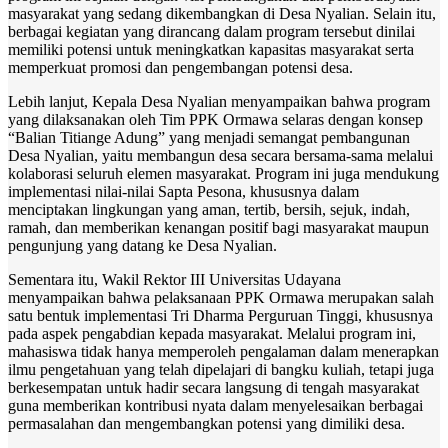
masyarakat yang sedang dikembangkan di Desa Nyalian. Selain itu,
berbagai kegiatan yang dirancang dalam program tersebut dinilai
memiliki potensi untuk meningkatkan kapasitas masyarakat serta
memperkuat promosi dan pengembangan potensi desa.
Lebih lanjut, Kepala Desa Nyalian menyampaikan bahwa program
yang dilaksanakan oleh Tim PPK Ormawa selaras dengan konsep
“Balian Titiange Adung” yang menjadi semangat pembangunan
Desa Nyalian, yaitu membangun desa secara bersama-sama melalui
kolaborasi seluruh elemen masyarakat. Program ini juga mendukung
implementasi nilai-nilai Sapta Pesona, khususnya dalam
menciptakan lingkungan yang aman, tertib, bersih, sejuk, indah,
ramah, dan memberikan kenangan positif bagi masyarakat maupun
pengunjung yang datang ke Desa Nyalian.
Sementara itu, Wakil Rektor III Universitas Udayana
menyampaikan bahwa pelaksanaan PPK Ormawa merupakan salah
satu bentuk implementasi Tri Dharma Perguruan Tinggi, khususnya
pada aspek pengabdian kepada masyarakat. Melalui program ini,
mahasiswa tidak hanya memperoleh pengalaman dalam menerapkan
ilmu pengetahuan yang telah dipelajari di bangku kuliah, tetapi juga
berkesempatan untuk hadir secara langsung di tengah masyarakat
guna memberikan kontribusi nyata dalam menyelesaikan berbagai
permasalahan dan mengembangkan potensi yang dimiliki desa.