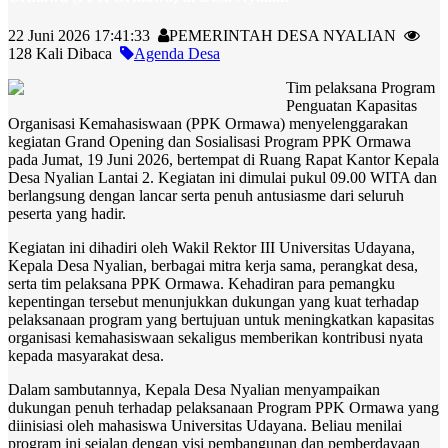
22 Juni 2026 17:41:33
PEMERINTAH DESA NYALIAN
128 Kali Dibaca
Agenda Desa
Tim pelaksana Program
Penguatan Kapasitas
Organisasi Kemahasiswaan (PPK Ormawa) menyelenggarakan
kegiatan Grand Opening dan Sosialisasi Program PPK Ormawa
pada Jumat, 19 Juni 2026, bertempat di Ruang Rapat Kantor Kepala
Desa Nyalian Lantai 2. Kegiatan ini dimulai pukul 09.00 WITA dan
berlangsung dengan lancar serta penuh antusiasme dari seluruh
peserta yang hadir.
Kegiatan ini dihadiri oleh Wakil Rektor III Universitas Udayana,
Kepala Desa Nyalian, berbagai mitra kerja sama, perangkat desa,
serta tim pelaksana PPK Ormawa. Kehadiran para pemangku
kepentingan tersebut menunjukkan dukungan yang kuat terhadap
pelaksanaan program yang bertujuan untuk meningkatkan kapasitas
organisasi kemahasiswaan sekaligus memberikan kontribusi nyata
kepada masyarakat desa.
Dalam sambutannya, Kepala Desa Nyalian menyampaikan
dukungan penuh terhadap pelaksanaan Program PPK Ormawa yang
diinisiasi oleh mahasiswa Universitas Udayana. Beliau menilai
program ini sejalan dengan visi pembangunan dan pemberdayaan