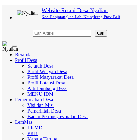
Website Resmi Desa Nyalian
Kec. Banjarangkan Kab. Klungkung Prov. Bali
Cari
Toggle
navigation
Beranda
Profil Desa
Sejarah Desa
Profil Wilayah Desa
Profil Masyarakat Desa
Profil Potensi Desa
Arti Lambang Desa
MENU IDM
Pemerintahan Desa
Visi dan Misi
Pemerintah Desa
Badan Permusyawaratan Desa
LemMas
LKMD
PKK
Karang Taruna