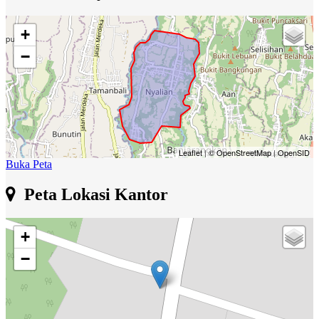
+
−
Leaflet
|
© OpenStreetMap
|
OpenSID
Buka Peta
Peta Lokasi Kantor
+
−