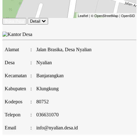
Leaflet
|
© OpenStreetMap
|
OpenSID
Buka Peta
Detail
Alamat
:
Jalan Brasika, Desa Nyalian
Desa
:
Nyalian
Kecamatan
:
Banjarangkan
Kabupaten
:
Klungkung
Kodepos
:
80752
Telepon
:
036631070
Email
:
info@nyalian.desa.id