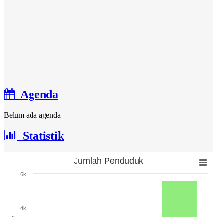
Agenda
Belum ada agenda
Statistik
Jumlah Penduduk
Jumlah Penduduk
6k
Bar chart with 3 bars.
The chart has 1 X axis displaying categories.
The chart has 1 Y axis displaying Jumlah. Range: 0 to 6000.
4k