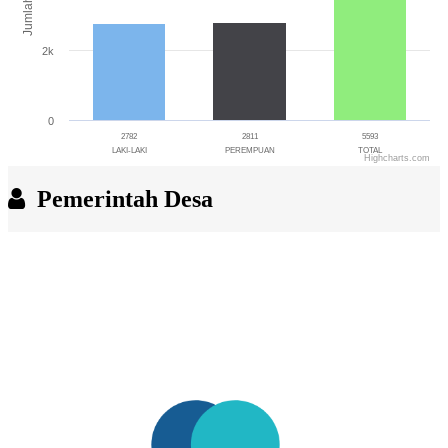
Jumlah
2k
0
2782
2811
5593
LAKI-LAKI
PEREMPUAN
TOTAL
Highcharts.com
End of interactive chart.
Pemerintah Desa