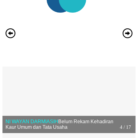
NI WAYAN DARMIASIH
Belum Rekam Kehadiran
Kaur Umum dan Tata Usaha
4 / 17