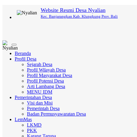
Website Resmi Desa Nyalian
Kec. Banjarangkan Kab. Klungkung Prov. Bali
Toggle
navigation
Beranda
Profil Desa
Sejarah Desa
Profil Wilayah Desa
Profil Masyarakat Desa
Profil Potensi Desa
Arti Lambang Desa
MENU IDM
Pemerintahan Desa
Visi dan Misi
Pemerintah Desa
Badan Permusyawaratan Desa
LemMas
LKMD
PKK
Karang Taruna