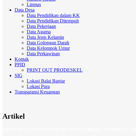
Linmas
Data Desa
Data Pendidikan dalam KK
Data Pendidikan Ditempuh
Data Pekerjaan
Data Agama
Data Jenis Kelamin
Data Golongan Darah
Data Kelompok Umur
Data Perkawinan
Kontak
PPID
PRINT OUT PRODESKEL
SIG
Lokasi Balai Banjar
Lokasi Pura
Transparansi Keuangan
Artikel
ANTISIPASI PENYEBARAN BERITA HOAX TERKAIT CAV