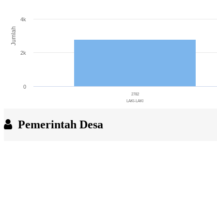
The chart has 1 X axis displaying categories.
The chart has 1 Y axis displaying Jumlah. Range: 0 to 6000.
4k
Jumlah
2k
0
2782
LAKI-LAKI
End of interactive chart.
Pemerintah Desa