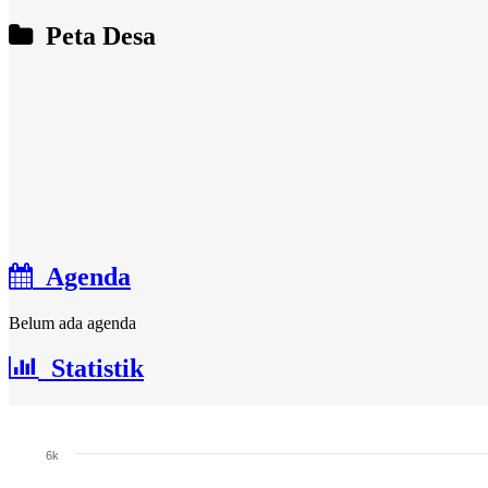
Peta Desa
Agenda
Belum ada agenda
Statistik
Jumlah Penduduk
6k
Bar chart with 3 bars.