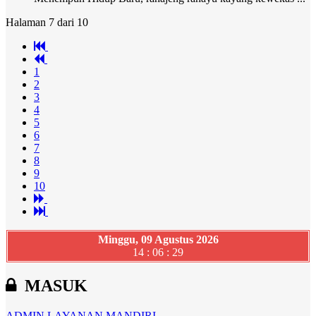
Halaman 7 dari 10
1
2
3
4
5
6
7
8
9
10
Minggu, 09 Agustus 2026
14 : 06 : 30
MASUK
ADMIN
LAYANAN MANDIRI