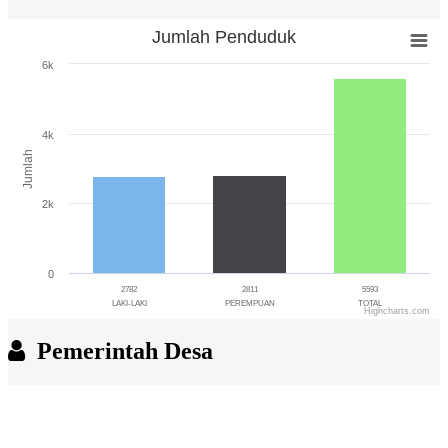
Jumlah Penduduk
Jumlah Penduduk
6k
Bar chart with 3 bars.
The chart has 1 X axis displaying categories.
The chart has 1 Y axis displaying Jumlah. Range: 0 to 6000.
4k
Jumlah
2k
0
2782
2811
5593
LAKI-LAKI
PEREMPUAN
TOTAL
Highcharts.com
End of interactive chart.
Pemerintah Desa