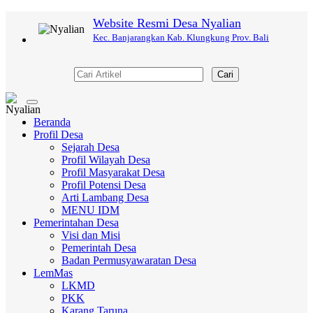
Website Resmi Desa Nyalian
Kec. Banjarangkan Kab. Klungkung Prov. Bali
Cari
Toggle
navigation
Beranda
Profil Desa
Sejarah Desa
Profil Wilayah Desa
Profil Masyarakat Desa
Profil Potensi Desa
Arti Lambang Desa
MENU IDM
Pemerintahan Desa
Visi dan Misi
Pemerintah Desa
Badan Permusyawaratan Desa
LemMas
LKMD
PKK
Karang Taruna